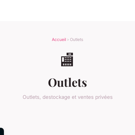
Accueil
› Outlets
🏬
Outlets
Outlets, destockage et ventes privées