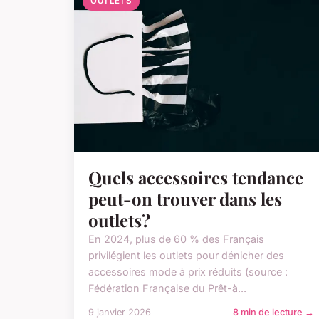
OUTLETS
Quels accessoires tendance
peut-on trouver dans les
outlets?
En 2024, plus de 60 % des Français
privilégient les outlets pour dénicher des
accessoires mode à prix réduits (source :
Fédération Française du Prêt-à...
9 janvier 2026
8 min de lecture →